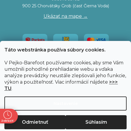
900 25 Chorvátsky Grob (časť Čierna Voda)
Ukázať na mape →
Táto webstránka používa súbory cookies.
V Pejko-Barefoot používame cookies, aby sme Vám
umožnili pohodlné prehliadanie webu a vďaka
analýze prevádzky neustále zlepšovali jeho funkcie,
výkon a použiteľnosť. Viac informácií nájdete
>>>
TU
.
Vytvoril Shoptet
|
Upravil Balkys
Nastavenie
Copyright 2026
Pejko-Barefoot.sk
. Všetky práva
Zobraziť
Odmietnuť
Súhlasím
vyhradené.
Upraviť nastavenie cookies
ne