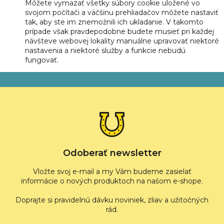
Môžete vymazať všetky súbory cookie uložené vo
svojom počítači a väčšinu prehliadačov môžete nastaviť
tak, aby ste im znemožnili ich ukladanie. V takomto
prípade však pravdepodobne budete musieť pri každej
návšteve webovej lokality manuálne upravovať niektoré
nastavenia a niektoré služby a funkcie nebudú
fungovať.
Z
á
p
ä
t
i
e
Odoberať newsletter
Vložte svoj e-mail a my Vám budeme zasielať
informácie o nových produktoch na našom e-shope.