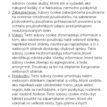
súborov cookie služby, ktoré ste si vyžiadali, ako
nákupné košíky či e-fakturácia, nemožno poskytnúť.
Zabezpečenie:
Súbory cookie zabezpečenia používame
na overenie totožnosti používateľov, na zabránenie
podvodnému používaniu prihlasovacích poverení a na
ochranu používateľských údajov pred prístupom
neautorizovaných strán.
Výkon:
Tieto súbory cookie zhromažďujú informácie o
tom, ako návštevníci používajú naše webové stránky,
napríklad ktoré stránky navštevujú najčastejšie, a či z
webových stránok dostávajú chybové správy. Tieto
súbory cookie nezhromažďujú informácie, ktoré
identifikujú návštevníka. Všetky informácie, ktoré tieto
súbory cookie zbierajú sú agregované, a teda
anonymné. Používajú sa len na zlepšenie fungovania
webových stránok.
Predvoľby:
Tieto súbory cookie umožňujú našim
webovým stránkam zapamätať si voľby, ktoré urobíte,
ako napríklad vaše užívateľské meno, jazyk alebo
región, kde sa nachádzate, a tým poskytujú rozšírené,
viac osobné funkcie. Tieto súbory cookie môžu byť
taktiež použité na zapamätanie zmien, ktoré ste
vykonali vo veľkosti textu, typu písma a iných