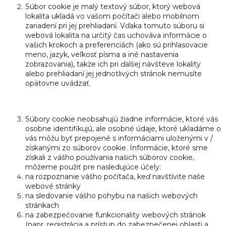
Súbor cookie je malý textový súbor, ktorý webová
lokalita ukladá vo vašom počítači alebo mobilnom
zariadení pri jej prehliadaní. Vďaka tomuto súboru si
webová lokalita na určitý čas uchováva informácie o
vašich krokoch a preferenciách (ako sú prihlasovacie
meno, jazyk, veľkosť písma a iné nastavenia
zobrazovania), takže ich pri ďalšej návšteve lokality
alebo prehliadaní jej jednotlivých stránok nemusíte
opätovne uvádzať.
Súbory cookie neobsahujú žiadne informácie, ktoré vás
osobne identifikujú, ale osobné údaje, ktoré ukladáme o
vás môžu byť prepojené s informáciami uloženými v /
získanými zo súborov cookie. Informácie, ktoré sme
získali z vášho používania našich súborov cookie,
môžeme použiť pre nasledujúce účely:
na rozpoznanie vášho počítača, keď navštívite naše
webové stránky
na sledovanie vášho pohybu na našich webových
stránkach
na zabezpečovanie funkcionality webových stránok
(napr. registrácia a prístup do zabezpečenej oblasti a