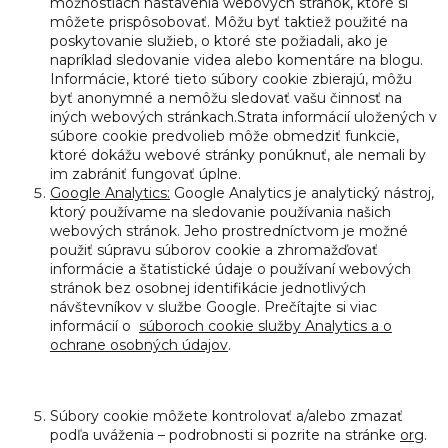
možnostiach nastavenia webových stránok, ktoré si
môžete prispôsobovať. Môžu byť taktiež použité na
poskytovanie služieb, o ktoré ste požiadali, ako je
napríklad sledovanie videa alebo komentáre na blogu.
Informácie, ktoré tieto súbory cookie zbierajú, môžu
byť anonymné a nemôžu sledovať vašu činnosť na
iných webových stránkach.Strata informácií uložených v
súbore cookie predvolieb môže obmedziť funkcie,
ktoré dokážu webové stránky ponúknuť, ale nemali by
im zabrániť fungovať úplne.
Google Analytics:
Google Analytics je analytický nástroj,
ktorý používame na sledovanie používania našich
webových stránok. Jeho prostredníctvom je možné
použiť súpravu súborov cookie a zhromažďovať
informácie a štatistické údaje o používaní webových
stránok bez osobnej identifikácie jednotlivých
návštevníkov v službe Google. Prečítajte si viac
informácií o
súboroch cookie služby Analytics a o
ochrane osobných údajov
.
Súbory cookie môžete kontrolovať a/alebo zmazať
podľa uváženia – podrobnosti si pozrite na stránke
org
.