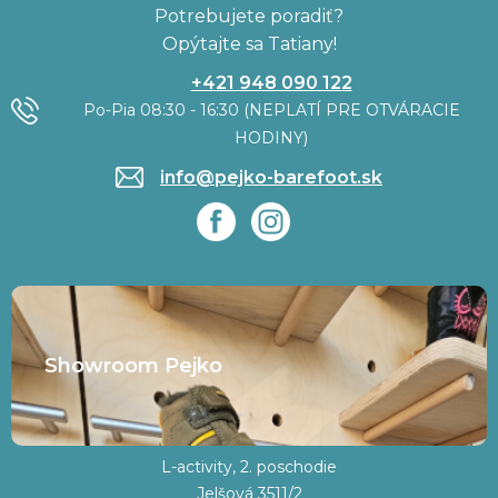
Potrebujete poradiť?
Opýtajte sa Tatiany!
+421 948 090 122
Po-Pia 08:30 - 16:30 (NEPLATÍ PRE OTVÁRACIE
HODINY)
info@pejko-barefoot.sk
Showroom Pejko
L-activity, 2. poschodie
Jelšová 3511/2