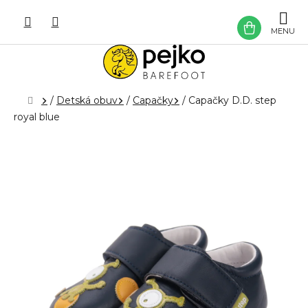
Prejsť
na
NÁKU
obsah
KOŠÍK
Domov
/
Detská obuv
/
Capačky
/
Capačky D.D. step
royal blue