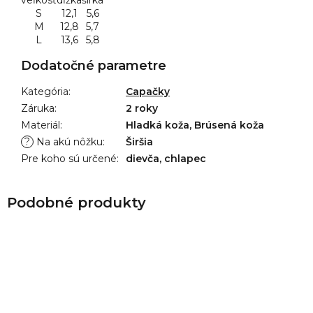
veľkosť
dĺžka
šírka
S
12,1
5,6
M
12,8
5,7
L
13,6
5,8
Dodatočné parametre
Kategória
:
Capačky
Záruka
:
2 roky
Materiál
:
Hladká koža, Brúsená koža
?
Na akú nôžku
:
Širšia
Pre koho sú určené
:
dievča, chlapec