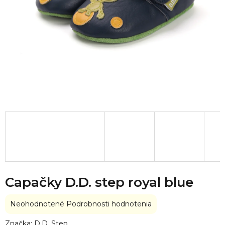
Capačky D.D. step royal blue
Priemerné
Neohodnotené
Podrobnosti hodnotenia
hodnotenie
produktu
Značka:
D.D. Step