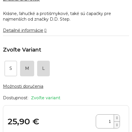
je
0,0
Krásne, ľahučké a protišmykové, také sú čapačky pre
z
najmenších od značky D.D. Step.
5
hviezdičiek.
Detailné informácie
S
M
L
Možnosti doručenia
Zvoľte variant
25,90 €
Jednotková