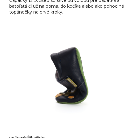
Capačky D.D. Step sú skvelou voľbou pre bábätká a
batoľatá či už na doma, do kočíka alebo ako pohodlné
topánočky na prvé kroky.