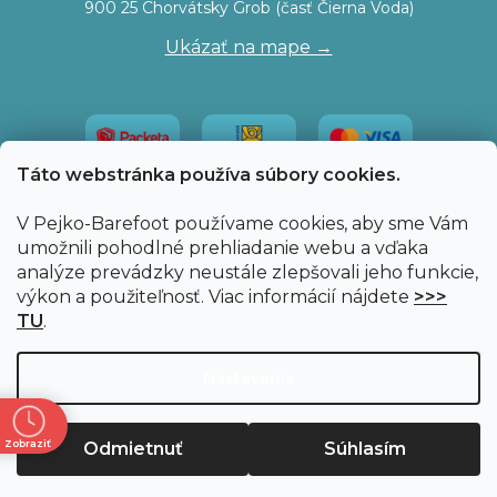
900 25 Chorvátsky Grob (časť Čierna Voda)
Ukázať na mape →
Táto webstránka používa súbory cookies.
V Pejko-Barefoot používame cookies, aby sme Vám
umožnili pohodlné prehliadanie webu a vďaka
analýze prevádzky neustále zlepšovali jeho funkcie,
výkon a použiteľnosť. Viac informácií nájdete
>>>
TU
.
Vytvoril Shoptet
|
Upravil Balkys
Nastavenie
Copyright 2026
Pejko-Barefoot.sk
. Všetky práva
Zobraziť
Odmietnuť
Súhlasím
vyhradené.
Upraviť nastavenie cookies
ne