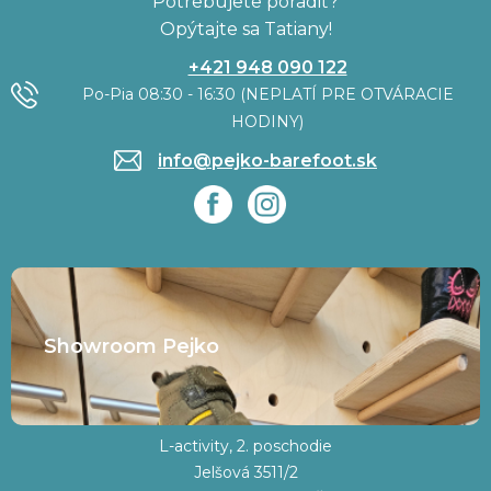
Potrebujete poradiť?
Opýtajte sa Tatiany!
+421 948 090 122
Po-Pia 08:30 - 16:30 (NEPLATÍ PRE OTVÁRACIE
HODINY)
info@pejko-barefoot.sk
Showroom Pejko
L-activity, 2. poschodie
Jelšová 3511/2