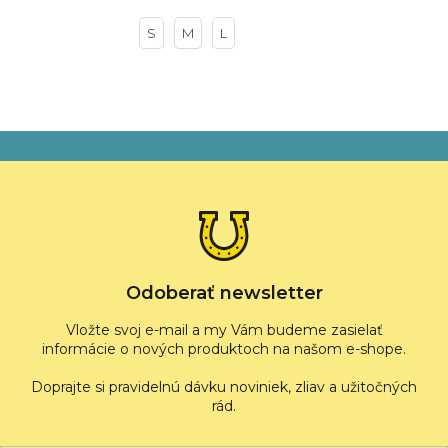
S
M
L
Z
á
p
ä
t
i
e
Odoberať newsletter
Vložte svoj e-mail a my Vám budeme zasielať
informácie o nových produktoch na našom e-shope.